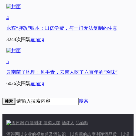
4
永辉“胖改”账本：11亿学费，与一门无法复制的生意
3244次围观
jiuping
5
云南菌子地理：见手青，云南人吃了六百年的“险味”
6026次围观
jiuping
搜索
搜索
酒评网以专业的视角普及酒知识，以客观的态度测评酒品质，以温