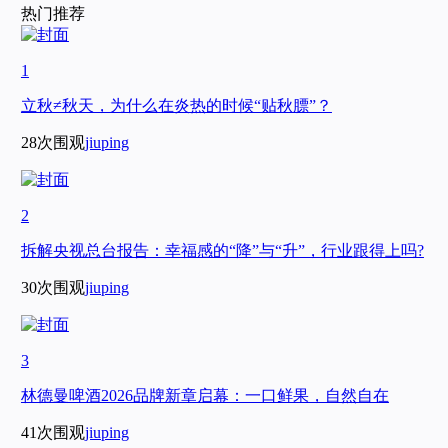
热门推荐
1
立秋≠秋天，为什么在炎热的时候“贴秋膘”？
28次围观
jiuping
2
拆解央视总台报告：幸福感的“降”与“升”，行业跟得上吗?
30次围观
jiuping
3
林德曼啤酒2026品牌新章启幕：一口鲜果，自然自在
41次围观
jiuping