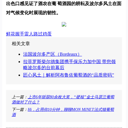
出色口感见证了酒农在葡 萄酒园的耕耘及波尔多风土在面
对气候变化时展现的韧性。
鲜花
握手
雷人
路过
鸡蛋
相关文章
法国波尔多产区（Bordeaux）
拉菲罗斯柴尔德集团携手保乐力加中国 带您领
略波尔多的台前幕后
匠心风土｜解析阿布鲁佐葡萄酒的“品质密码”
上一篇：
上市6年斩获80余枚大奖，“硬核”金士马瑟兰葡萄
酒做对了什么？
下一篇：
Hi，占用你10分钟，聊聊MON MINET法式猫葡萄
酒