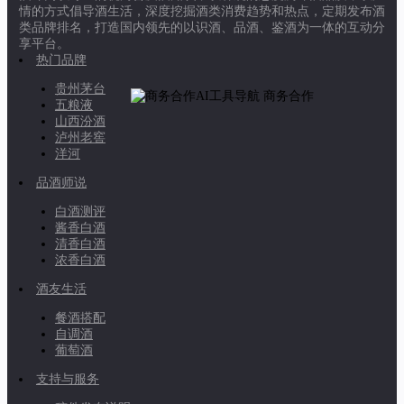
情的方式倡导酒生活，深度挖掘酒类消费趋势和热点，定期发布酒
类品牌排名，打造国内领先的以识酒、品酒、鉴酒为一体的互动分
享平台。
热门品牌
贵州茅台
商务合作
五粮液
山西汾酒
泸州老窖
洋河
品酒师说
白酒测评
酱香白酒
清香白酒
浓香白酒
酒友生活
餐酒搭配
自调酒
葡萄酒
支持与服务