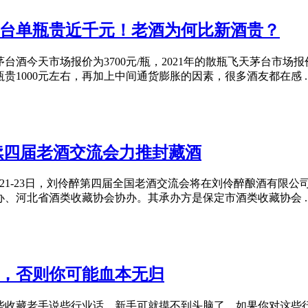
台单瓶贵近千元！老酒为何比新酒贵？
台酒今天市场报价为3700元/瓶，2021年的散瓶飞天茅台市场报价
1000元左右，再加上中间通货膨胀的因素，很多酒友都在感 ..
续四届老酒交流会力推封藏酒
21-23日，刘伶醉第四届全国老酒交流会将在刘伶醉酿酒有限公司
、河北省酒类收藏协会协办。其承办方是保定市酒类收藏协会 ..
，否则你可能血本无归
些收藏老手说些行业话，新手可就摸不到头脑了。如果你对这些