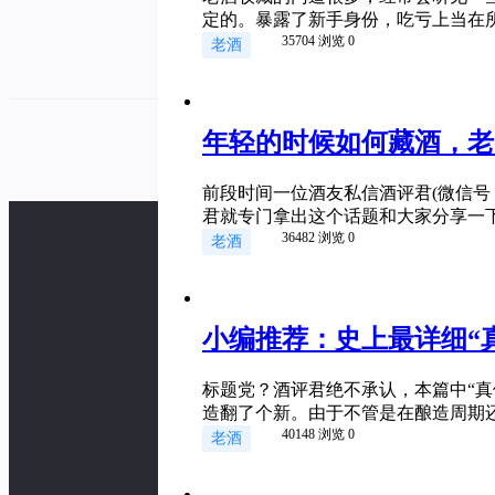
定的。暴露了新手身份，吃亏上当在所难免
35704 浏览
0
老酒
年轻的时候如何藏酒，老
前段时间一位酒友私信酒评君(微信号：j
君就专门拿出这个话题和大家分享一下。
36482 浏览
0
老酒
小编推荐：史上最详细“
标题党？酒评君绝不承认，本篇中“真
造翻了个新。由于不管是在酿造周期还
40148 浏览
0
老酒