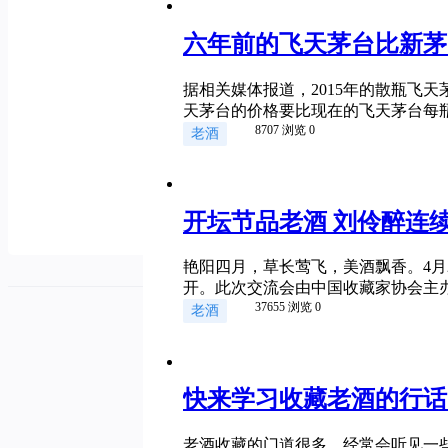
六年前的飞天茅台比新茅
据相关媒体报道，2015年的散瓶飞天茅
天茅台的价格要比现在的飞天茅台每瓶贵
8707 浏览
0
老酒
开坛节品老酒 刘伶醉连
艳阳四月，草长莺飞，美酒飘香。4月
开。此次交流会由中国收藏家协会主办
37655 浏览
0
老酒
快来学习收藏老酒的行话
老酒收藏的门道很多，经常会听见一