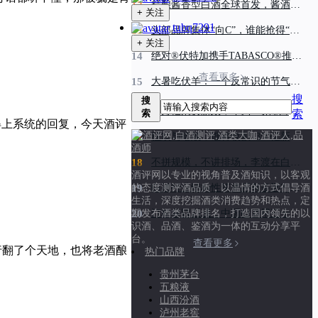
12
精酿酱香型白酒全球首发，酱酒细分品类能否跑出加速度？
+ 关注
tubq7291
13
头部品牌集体“向C”，谁能抢得“C位”?| 半年度复盘③
+ 关注
14
绝对®伏特加携手TABASCO®推出全新联名产品绝对®辣椒仔
查看更多
15
大暑吃伏羊：一个反常识的节气传统与它的地理逻辑
搜
搜
16
60万亿消费新政，“向下”引爆白酒终局生死战
索
索
顾得上系统的回复，今天酒评
17
狂欢与暗战，谁将收割1350亿新酒饮红利?|半年度复盘②
18
不拼规模，不讲排场，李渡在白鹿原为何主动做“小”?
酒评网以专业的视角普及酒知识，以客观
19
白酒行业结构性筑底还有多远? | 半年度复盘①
的态度测评酒品质，以温情的方式倡导酒
生活，深度挖掘酒类消费趋势和热点，定
20
订单暴跌四成，中国白酒用三十年“人情”阻止升学宴“退烧”
期发布酒类品牌排名，打造国内领先的以
识酒、品酒、鉴酒为一体的互动分享平
台。
查看更多
行翻了个天地，也将老酒酿
热门品牌
贵州茅台
五粮液
山西汾酒
泸州老窖