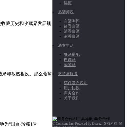
洋河
品酒师说
白酒测评
酒类收藏历史和收藏界发展规
酱香白酒
清香白酒
浓香白酒
酒友生活
餐酒搭配
自调酒
葡萄酒
结果却截然相反。那么葡萄
支持与服务
稿件发布说明
用户协议
商务合作
关于我们
商务合作
为“国台·珍藏1号
©
Comsenz Inc.
Powered by
Discuz!
版权所有
冀