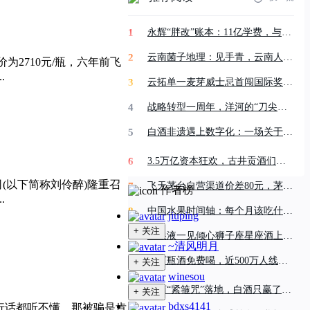
1
永辉“胖改”账本：11亿学费，与一门无法复制的生意
2
云南菌子地理：见手青，云南人吃了六百年的“险味”
为2710元/瓶，六年前飞
.
3
云拓单一麦芽威士忌首闯国际奖项，荣膺2026世界威士忌大师赛金奖
4
战略转型一周年，洋河的“刀尖三跃”｜佳酿观察
5
白酒非遗遇上数字化：一场关于“传承”的技术革命
6
3.5万亿资本狂欢，古井贡酒们该如何端起长鑫科技的“庆功酒”？
(以下简称刘伶醉)隆重召
7
飞天茅台自营渠道价差80元，茅台为何甘愿“左右互搏”？
作者榜
.
8
中国水果时间轴：每个月该吃什么，其实都是地理决定的
jiuping
+ 关注
9
五粮液一见倾心狮子座星座酒上市 携手QQ音乐探索白酒×音乐跨界
~清风明月
10
40万瓶酒免费喝，近500万人线上围观，习酒们打响酱酒生存保卫战
+ 关注
winesou
11
电商“紧箍咒”落地，白酒只赢了一半|半年度复盘④
+ 关注
bdxs4141
行话都听不懂，那被骗是肯