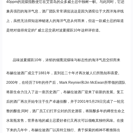
40ppm的泥煤指数使它在艾雷岛的众多威士忌中独树一帜。与此同时，它还
兼具强烈的海洋气息，酒厂团队常常调侃说这是因为酒窖位于大西洋海岸线
上，虽然无法得知这神秘迷人的海洋气息从何而来，但这一款威士忌的味道
是绝对值得肯定的!” 威士忌交易对波夏擢跃10年这样评价道。
品味波夏擢跃10年，浓郁的烟熏泥煤味与标志性的海洋气息交织而来
布赫拉迪酒厂成立于1881年，直到近二十年才再次被人们所熟知和喜爱。
2000年，在经历了6年的停产后，Mark Reynier和Jin McEwan所带领的团队
将新生命力注入了这一座历史酒厂，布赫拉迪酒厂迎来了崭新的发展。复工
后的酒厂再次开始专注于生产卓越佳酿，并于2001年5月29日完成了一轮完
整的酿造;同时，酒厂员工们打开尘封的历史酒窖，将陈酿多年的稀世生命之
水装瓶发售，世界各地的威士忌爱好者们又再次可以领略其独特风味。在接
下来的几年中，布赫拉迪酒厂以其特立独行、勇于探索的精神不断推陈出