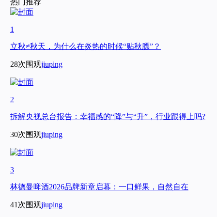
热门推荐
1
立秋≠秋天，为什么在炎热的时候“贴秋膘”？
28次围观
jiuping
2
拆解央视总台报告：幸福感的“降”与“升”，行业跟得上吗?
30次围观
jiuping
3
林德曼啤酒2026品牌新章启幕：一口鲜果，自然自在
41次围观
jiuping