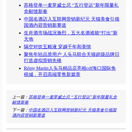
苏格登单一麦芽威士忌 “五行登运”新年限量礼
盒献馈新春
中国名酒迈入互联网营销新纪元 天猫美食引领
国酒内容营销新赛道
生肖酒市场战况激烈，五大名酒谁能“打出”新
天地
隔空对饮五粮液 穿越千年和美情
聚焦年轻品质用户 人头马联合天猫超级品牌日
打造虚拟营销先锋
Rémy Martin人头马精品店亮相cdf海口国际免
税城，开启高端零售新篇章
上一篇：
苏格登单一麦芽威士忌 “五行登运”新年限量礼盒
献馈新春
下一篇：
中国名酒迈入互联网营销新纪元 天猫美食引领国
酒内容营销新赛道