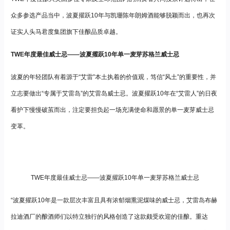
众多参选产品当中，波夏擢跃10年与凯珊陈年朗姆酒能够脱颖而出，也再次
证实人头马君度集团旗下佳酿品质卓越。
TWE年度最佳威士忌——波夏擢跃10年单一麦芽苏格兰威士忌
波夏的年轻团队有着源于“艾雷”本土执着的价值观，笃信“风土”的重要性，并
立志要做出“专属于艾雷岛”的艾雷岛威士忌。波夏擢跃10年在“艾雷人”的日夜
看护下慢慢破茧而出，注定要担负起一场充满使命和愿景的单一麦芽威士忌
变革。
TWE年度最佳威士忌——波夏擢跃10年单一麦芽苏格兰威士忌
“波夏擢跃10年是一款层次丰富且具有浓郁烟熏泥煤味的威士忌，艾雷岛布赫
拉迪酒厂的酿酒师们以特立独行的风格创造了这款颇受欢迎的佳酿。重达