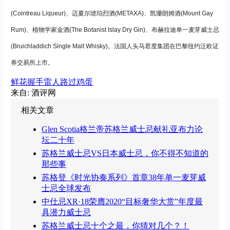
(Cointreau Liqueur)、迈夏尔琥珀烈酒(METAXA)、凯珊朗姆酒(Mount Gay
Rum)、植物学家金酒(The Botanist Islay Dry Gin)、布赫拉迪单一麦芽威士忌
(Bruichladdich Single Malt Whisky)。法国人头马君度集团在巴黎纽约泛欧证
券交易所上市。
鲜花
握手
雷人
路过
鸡蛋
来自: 酒评网
相关文章
Glen Scotia格兰帝苏格兰威士忌献礼亚布力论
坛二十年
苏格兰威士忌VS日本威士忌，你不得不知道的
那些事
苏格登《时光协奏系列》首章38年单一麦芽威
士忌全球发布
中仕忌XR·18荣膺2020“目标奢华大赏”年度最
具潜力威士忌
苏格兰威士忌十个之最，你猜对几个？！