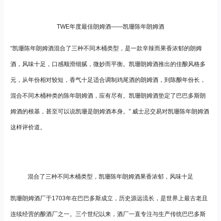
TWE年度最佳朗姆酒——凯珊陈年朗姆酒
“凯珊陈年朗姆酒混合了三种不同木桶类型，是一款辛辣而果香浓郁的朗姆
酒，风味十足，口感顺滑细腻，微妙而平衡。凯珊朗姆酒推出的佳酿风格多
元，从年份相对较短，香气十足适合调制鸡尾酒的朗姆酒，到陈酿年份长，
混合不同木桶种类的陈年朗姆酒，应有尽有。凯珊朗姆酒垫定了巴巴多斯朗
姆酒的根基，甚至可以说凯珊是朗姆酒本身。” 威士忌交易对凯珊陈年朗姆酒
这样评价道。
混合了三种不同木桶类型，凯珊陈年朗姆酒果香浓郁，风味十足
凯珊朗姆酒厂于1703年在巴巴多斯成立，历史源远流长，是世界上最古老且
连续经营的酿酒厂之一。三个世纪以来，酒厂一直专注与生产传统巴巴多斯