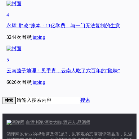
4
永辉“胖改”账本：11亿学费，与一门无法复制的生意
3244次围观
jiuping
5
云南菌子地理：见手青，云南人吃了六百年的“险味”
6026次围观
jiuping
搜索
搜索
酒评网以专业的视角普及酒知识，以客观的态度测评酒品质，以温