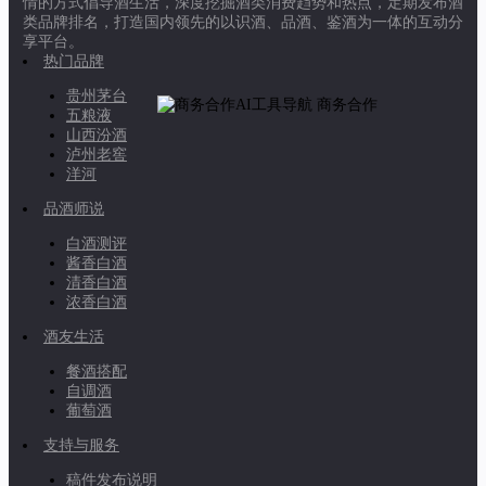
情的方式倡导酒生活，深度挖掘酒类消费趋势和热点，定期发布酒
类品牌排名，打造国内领先的以识酒、品酒、鉴酒为一体的互动分
享平台。
热门品牌
贵州茅台
商务合作
五粮液
山西汾酒
泸州老窖
洋河
品酒师说
白酒测评
酱香白酒
清香白酒
浓香白酒
酒友生活
餐酒搭配
自调酒
葡萄酒
支持与服务
稿件发布说明