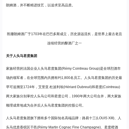
朗姆酒，并不断精进技艺，以追求至高品质。
凯珊朗姆酒厂于1703年在巴巴多斯成立，历史源远流长，是世界上最古老且
连续经营的酿酒厂之一
关于人头马君度集团
家族经营的法国企业人头马君度集团(Rémy Cointreau Group)是全球烈酒市
场的领军者，在全球范围内共拥有约1,800名员工。人头马君度集团的历史最
早可追溯至1724年，艾里亚.杜波利埃(Hériard Dubreuil)和君度(Cointreau)
两大家族分别掌控人头马公司和君度公司，1990年两大公司合并，两大家族
顺理成章地成为合并后人头马君度集团的控股公司。
人头马君度集团旗下拥有多个国际知名高端品牌：路易十三(LOUIS XIII)、人
头马优质香槟区干邑(Rémy Martin Cognac Fine Champagne)、君度橙酒