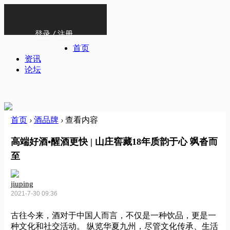
登录
/
注册
首页
资讯
论坛
首页
›
酒品牌
›
查看内容
高端好酒•醒酒更快 | 山庄窖藏18年质韵于心 飒沓而
至
jiuping
2021-7-30 09:36
古往今来，酒对于中国人而言，不仅是一种饮品，更是一
种文化和社交活动。 纵览华夏九州，尽管文化传承、生活