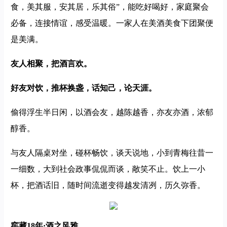
食，美其服，安其居，乐其俗”，能吃好喝好，家庭聚会
必备，连接情谊，感受温暖。一家人在美酒美食下团聚便
是美满。
友人相聚，把酒言欢。
好友对饮，推杯换盏，话知己，论天涯。
偷得浮生半日闲，以酒会友，越陈越香，亦友亦酒，浓郁
醇香。
与友人隔桌对坐，碰杯畅饮，谈天说地，小到青梅往昔一
一细数，大到社会政事侃侃而谈，敞笑不止。饮上一小
杯，把酒话旧，随时间流逝变得越发清冽，历久弥香。
窖藏18年·酒之风雅