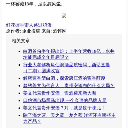
一杯窖藏18年，足以慰风尘。
鲜花
握手
雷人
路过
鸡蛋
原作者: 企业投稿
来自: 酒评网
相关文章
白酒首份半年报出炉：上半年营收18亿，水井
坊能完成全年目标吗？
行业大咖解析龟仙洞酒品质密码，酉话直播
（二期）圆满收官
解密酱香型白酒，探索唐庄酒的酱香醇厚
签约姜文为代言人，贵州安酒布的什么大局？
姜文代言贵州安酒，酱酒迎来新大咖
口粮酒市场黑马出现 一个久违的品牌入局
姜文代言贵州安酒？对，就是这个味儿！
除了海之蓝、天之蓝、梦之蓝 洋河还有哪些主
力产品？