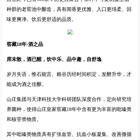
种群的老窖池中酿造，具有闻香更优雅、入口更绵柔、回
味更爽净、饮后更舒适的品质。
窖藏18年·酒之品
席未散，酒已醒，饮中乐、品中趣，自舒逸
岁月失语，惟石能言。粮谷历经时间积淀，发酵升华，才
能成为酒之佳酿。
山庄集团与天津科技大学科研团队深度合作，定向研究培
养菌种，使得山庄皇家窖藏18年中含有更为丰富的吡嗪类
和核苷类物质。
其中吡嗪类物质具有扩张血管、抗血小板凝集、改善微循