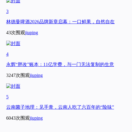
3
林德曼啤酒2026品牌新章启幕：一口鲜果，自然自在
43次围观
jiuping
4
永辉“胖改”账本：11亿学费，与一门无法复制的生意
3247次围观
jiuping
5
云南菌子地理：见手青，云南人吃了六百年的“险味”
6043次围观
jiuping