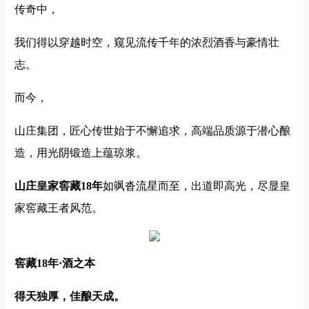
传奇中，
我们得以穿越时空，窥见流传千年的浓烈酒香与豪情壮
志。
而今，
山庄集团，匠心传世始于不懈追求，高端品质源于潜心酿
造，用光阴锻造上蕴琼浆。
山庄皇家窖藏18年
如飒沓流星而至，出道即高光，尽显皇
家窖藏王者风范。
窖藏18年·酒之本
得天独厚，佳酿天成。