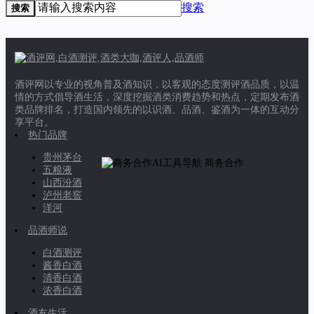
搜索
搜索
酒评网以专业的视角普及酒知识，以客观的态度测评酒品质，以温
情的方式倡导酒生活，深度挖掘酒类消费趋势和热点，定期发布酒
类品牌排名，打造国内领先的以识酒、品酒、鉴酒为一体的互动分
享平台。
热门品牌
贵州茅台
商务合作
五粮液
山西汾酒
泸州老窖
洋河
品酒师说
白酒测评
酱香白酒
清香白酒
浓香白酒
酒友生活