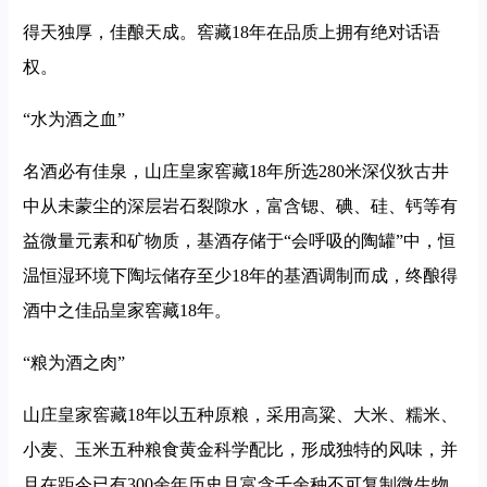
得天独厚，佳酿天成。窖藏18年在品质上拥有绝对话语
权。
“水为酒之血”
名酒必有佳泉，山庄皇家窖藏18年所选280米深仪狄古井
中从未蒙尘的深层岩石裂隙水，富含锶、碘、硅、钙等有
益微量元素和矿物质，基酒存储于“会呼吸的陶罐”中，恒
温恒湿环境下陶坛储存至少18年的基酒调制而成，终酿得
酒中之佳品皇家窖藏18年。
“粮为酒之肉”
山庄皇家窖藏18年以五种原粮，采用高粱、大米、糯米、
小麦、玉米五种粮食黄金科学配比，形成独特的风味，并
且在距今已有300余年历史且富含千余种不可复制微生物