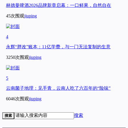
林德曼啤酒2026品牌新章启幕：一口鲜果，自然自在
45次围观
jiuping
4
永辉“胖改”账本：11亿学费，与一门无法复制的生意
3250次围观
jiuping
5
云南菌子地理：见手青，云南人吃了六百年的“险味”
6046次围观
jiuping
搜索
搜索