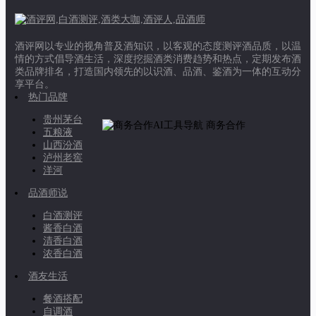
酒评网以专业的视角普及酒知识，以客观的态度测评酒品质，以温
情的方式倡导酒生活，深度挖掘酒类消费趋势和热点，定期发布酒
类品牌排名，打造国内领先的以识酒、品酒、鉴酒为一体的互动分
享平台。
热门品牌
贵州茅台
商务合作
五粮液
山西汾酒
泸州老窖
洋河
品酒师说
白酒测评
酱香白酒
清香白酒
浓香白酒
酒友生活
餐酒搭配
自调酒