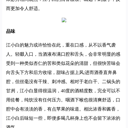
而更加令人舒适。
品味
江小白的魅力或许恰恰在此，重在口感，从不以香气袭
人。轻啜入口，当酒液布满口腔和舌头，会非常明显的感
受到一种类似杏仁的苦和类似花朵的清甜，但很快苦味会
向舌头下方和后方收缩，甜味占据上风;进而酒香直奔鼻
腔，但丝毫没有干辣、刺冲感。相对于老白干、二锅头的
甘冽，江小白显得很温润，40度的酒精度数，完全可以不
用佐餐，纯饮没有任何压力。咽酒下喉也很清爽舒适，口
腔中会有淡淡的香，有点苹果的味道。相比浓香和酱香，
江小白后味短一些，即便多喝几杯身上也不会留下浓浓的
酒气。