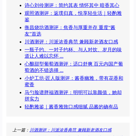
诗心刘伶测评：简约其表 情怀其中 暗香其心
观照酒测评：返璞归真，悦享轻生活｜轻酌雅
鉴
衡昌烧坊酒测评：焦香与厚重并存 重度“酱
友”首选
川酒测评：川派浓香典范 兼顾新老酒友口感
一瓶子约、一对子约杯、与人对饮、岁月的味
道让人难以忘怀 ...
心酿甜型葡萄酒测评：适口舒爽 百元内国产葡
萄酒的不错选择 ...
小炉工坊·匠人版测评：酱香幽雅，带有花香和
蜜香
马勺脸谱胖福酒测评：明明可以靠颜值，她却
拼实力
轻酌雅鉴｜酱香雅致口感细腻 品酱的确有品
上一篇：
川酒测评：川派浓香典范 兼顾新老酒友口感