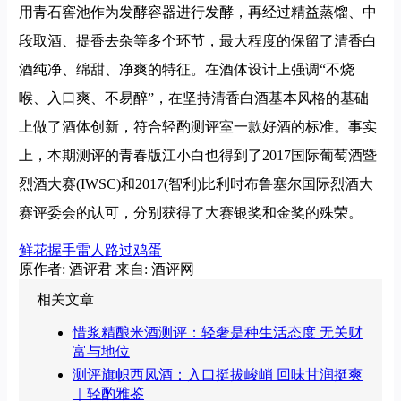
用青石窖池作为发酵容器进行发酵，再经过精益蒸馏、中
段取酒、提香去杂等多个环节，最大程度的保留了清香白
酒纯净、绵甜、净爽的特征。在酒体设计上强调“不烧
喉、入口爽、不易醉”，在坚持清香白酒基本风格的基础
上做了酒体创新，符合轻酌测评室一款好酒的标准。事实
上，本期测评的青春版江小白也得到了2017国际葡萄酒暨
烈酒大赛(IWSC)和2017(智利)比利时布鲁塞尔国际烈酒大
赛评委会的认可，分别获得了大赛银奖和金奖的殊荣。
鲜花
握手
雷人
路过
鸡蛋
原作者: 酒评君
来自: 酒评网
相关文章
惜浆精酿米酒测评：轻奢是种生活态度 无关财
富与地位
测评旗帜西凤酒：入口挺拔峻峭 回味甘润挺爽
｜轻酌雅鉴