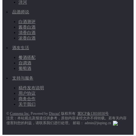
洋河
品酒师说
白酒测评
酱香白酒
清香白酒
浓香白酒
酒友生活
餐酒搭配
自调酒
葡萄酒
支持与服务
稿件发布说明
用户协议
商务合作
关于我们
©
Comsenz Inc.
Powered by
Discuz!
版权所有
冀ICP备13016930号
注意：本站观点及报道仅供参考，原创内容未经允许不得转载。若有关内容
侵害到您的利益，请联系我们进行处理。 邮箱： admin@jiuping.cn