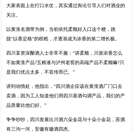
大家表面上在打口水仗，其实通过舆论引导人们对酒业的
关注。
以黄淮名酒带为例，当初依托柔顺好入口这个梗，跳
脱“以香定格”的桎梏，才逐渐成为浓香的第二增长极。
四川某资深酿酒人士非常不服：“讲柔顺，川派浓香怎么
不如黄淮产品?五粮液与泸州老窖的高端产品不柔顺嘛?只
是我们优点太多，不宣传而已。”
讲到动情处，他指出，“四川酒企应该在黄淮酒厂门口去
卖酒，因为工人知道他们用四川基酒勾调产品，我们的产
品质量比他们好。”
争争吵吵，四川发展出川酒六朵金花与十朵小金花，苏酒
有三沟一河，安徽有徽酒四杰。