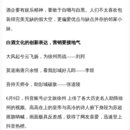
酒企要有娱乐精神，要敢于自嘲与自黑。人们不太喜欢包
装得完美无缺的假大空，更偏爱优点与缺点并存的邻家小
妹。
白酒文化的创新表达，营销要接地气
大风起兮云飞扬，为徐州而战——刘邦
莫道南唐只余恨，看我彭城好儿郎——李煜
吾持天师令，助彭城破敌——张道陵
6月9日，抖音账号@文旅徐州 上传了各大历史名人助阵徐
州的视频。高高在上的皇帝与高冷的诗人俯下身段为苏超
摇旗呐喊，画面极具反差感，获得了网友喜爱，迅速登上
抖音热榜。