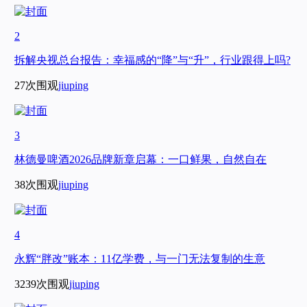
2
拆解央视总台报告：幸福感的“降”与“升”，行业跟得上吗?
27次围观
jiuping
3
林德曼啤酒2026品牌新章启幕：一口鲜果，自然自在
38次围观
jiuping
4
永辉“胖改”账本：11亿学费，与一门无法复制的生意
3239次围观
jiuping